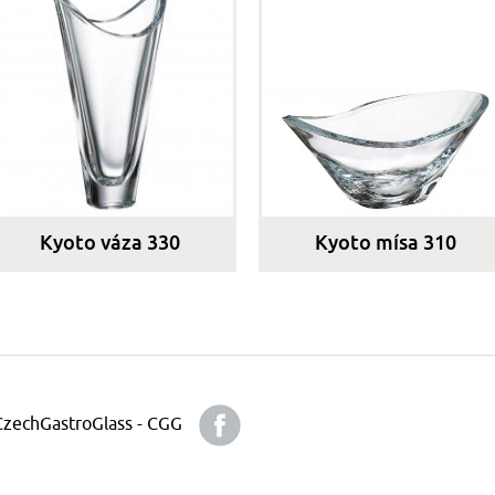
Kyoto váza 330
Kyoto mísa 310
 CzechGastroGlass - CGG